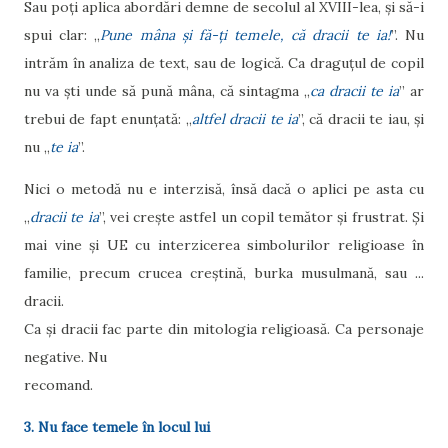
Sau poți aplica abordări demne de secolul al XVIII-lea, și să-i
spui clar: „
Pune mâna și fă-ți temele, că dracii te ia!
”. Nu
intrăm în analiza de text, sau de logică. Ca draguțul de copil
nu va ști unde să pună mâna, că sintagma „
ca dracii te ia
” ar
trebui de fapt enunțată: „
altfel dracii te ia
”, că dracii te iau, și
nu „
te ia
”.
Nici o metodă nu e interzisă, însă dacă o aplici pe asta cu
„
dracii te ia
”, vei crește astfel un copil temător și frustrat. Și
mai vine și UE cu interzicerea simbolurilor religioase în
familie, precum crucea creștină, burka musulmană, sau ...
dracii.
Ca și dracii fac parte din mitologia religioasă. Ca personaje
negative. Nu
recomand.
3. Nu face temele în locul lui