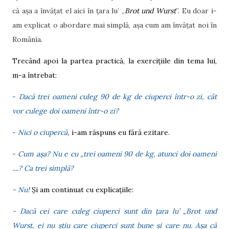
că așa a învățat el aici în țara lu’ „
Brot und Wurst
”. Eu doar i-
am explicat o abordare mai simplă, așa cum am învățat noi în
România.
Trecând apoi la partea practică, la exercițiile din tema lui,
m-a întrebat:
-
Dacă trei oameni culeg 90 de kg de ciuperci într-o zi, cât
vor culege doi oameni într-o zi?
-
Nici o ciupercă,
i-am răspuns eu fără ezitare.
-
Cum așa? Nu e cu „trei oameni 90 de kg, atunci doi oameni
....? Ca trei simplă?
- Nu!
Și am continuat cu explicațiile:
- Dacă cei care culeg ciuperci sunt din țara lu’ „Brot und
Wurst, ei nu știu care ciuperci sunt bune și care nu. Așa că