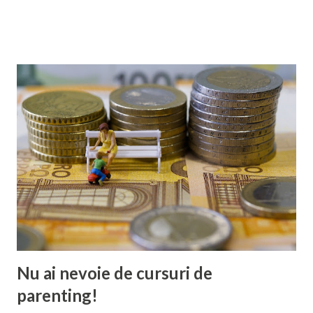
optimizezi site-ul pentru o indexare mai rapidă, și îți
promovezi conținutul pe orice platformă media. Pentru
notorietate, faimă, sau pentru bani. Însă de partea cealaltă
a internetului, cealaltă mamă, care citește ce scrii tu, nu știe
nimic de indexare și de page rank. Și nici nu o interesează.
Pe ea o interesează să afle informații relevante care să-i
facă viața de mamă mai ușoară. Sau poate caută doar relatări
sincere cu care poate rezona, în efortul de a-și valida că nu
e singură, că nu e insuficientă, și că va fi bine. Însă tu, fără
scrupule și fără repere morale, îi dai înainte cu ghidul tău
pentru o „educație parentală eficientă”: Crește stima de
sine a copilului Știi măca...
Nu ai nevoie de cursuri de
parenting!