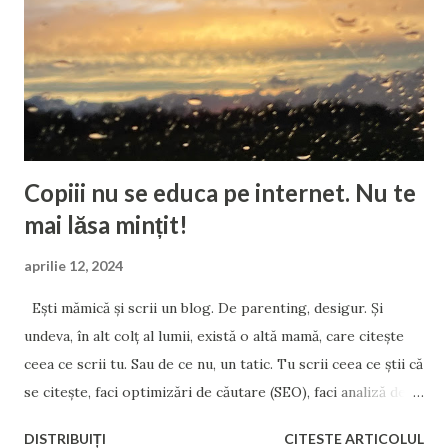
instituționalizat. Poate și de sterilizare chimică, însă intru
aici pe un teritoriu destul de instabil și interpretabil, ce ține
de drepturile fundamentale ale omului. Deși cel ce-și
abuzează copilul nu știu dacă mai poate fi catalogat ca...
Copiii nu se educa pe internet. Nu te
mai lăsa mințit!
aprilie 12, 2024
Ești mămică și scrii un blog. De parenting, desigur. Și
undeva, în alt colț al lumii, există o altă mamă, care citește
ceea ce scrii tu. Sau de ce nu, un tatic. Tu scrii ceea ce știi că
se citește, faci optimizări de căutare (SEO), faci analiză de
cuvinte cheie, inserezi etichete și meta-descrieri,
DISTRIBUIȚI
CITESTE ARTICOLUL