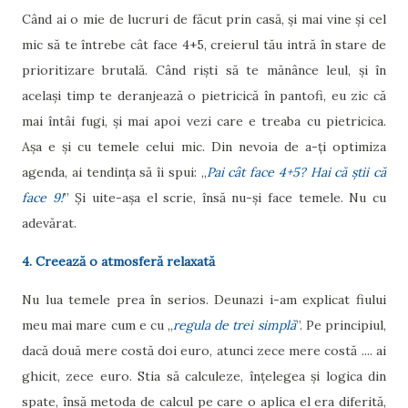
Când ai o mie de lucruri de făcut prin casă, și mai vine și cel
mic să te întrebe cât face 4+5, creierul tău intră în stare de
prioritizare brutală. Când riști să te mănânce leul, și în
același timp te deranjează o pietricică în pantofi, eu zic că
mai întâi fugi, și mai apoi vezi care e treaba cu pietricica.
Așa e și cu temele celui mic. Din nevoia de a-ți optimiza
agenda, ai tendința să îi spui: „
Pai cât face 4+5? Hai că știi că
face 9!
” Și uite-așa el scrie, însă nu-și face temele. Nu cu
adevărat.
4. Creează o atmosferă relaxată
Nu lua temele prea în serios. Deunazi i-am explicat fiului
meu mai mare cum e cu „
regula de trei simplă
”. Pe principiul,
dacă două mere costă doi euro, atunci zece mere costă .... ai
ghicit, zece euro. Stia să calculeze, înțelegea și logica din
spate, însă metoda de calcul pe care o aplica el era diferită,