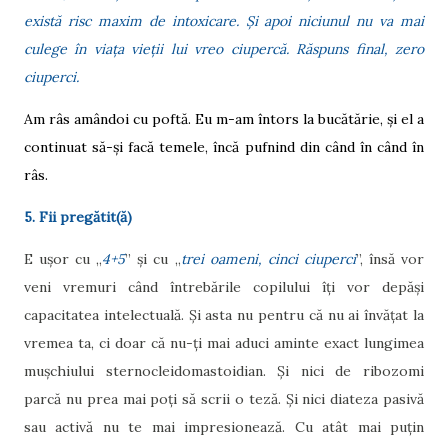
există risc maxim de intoxicare. Și apoi niciunul nu va mai
culege în viața vieții lui vreo ciupercă. Răspuns final, zero
ciuperci.
Am râs amândoi cu poftă. Eu m-am întors la bucătărie, și el a
continuat să-și facă temele, încă pufnind din când în când în
râs.
5. Fii pregătit(ă)
E ușor cu „
4+5
” și cu „
trei oameni, cinci ciuperci
”, însă vor
veni vremuri când întrebările copilului îți vor depăși
capacitatea intelectuală. Și asta nu pentru că nu ai învățat la
vremea ta, ci doar că nu-ți mai aduci aminte exact lungimea
mușchiului sternocleidomastoidian. Și nici de ribozomi
parcă nu prea mai poți să scrii o teză. Și nici diateza pasivă
sau activă nu te mai impresionează. Cu atât mai puțin