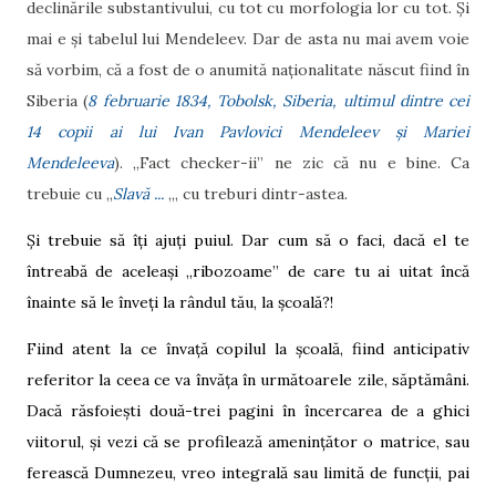
declinările substantivului, cu tot cu morfologia lor cu tot. Și
mai e și tabelul lui Mendeleev. Dar de asta nu mai avem voie
să vorbim, că a fost de o anumită naționalitate născut fiind în
Siberia (
8 februarie 1834, Tobolsk, Siberia, ultimul dintre cei
14 copii ai lui Ivan Pavlovici Mendeleev și Mariei
Mendeleeva
). „Fact checker-ii” ne zic că nu e bine. Ca
trebuie cu „
Slavă ...
„, cu treburi dintr-astea.
Și trebuie să îți ajuți puiul. Dar cum să o faci, dacă el te
întreabă de aceleași „ribozoame” de care tu ai uitat încă
înainte să le înveți la rândul tău, la școală?!
Fiind atent la ce învață copilul la școală, fiind anticipativ
referitor la ceea ce va învăța în următoarele zile, săptămâni.
Dacă răsfoiești două-trei pagini în încercarea de a ghici
viitorul, și vezi că se profilează amenințător o matrice, sau
ferească Dumnezeu, vreo integrală sau limită de funcții, pai