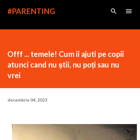
Treceți la conținutul principal
#PARENTING
Offf ... temele! Cum ii ajuti pe copii
atunci cand nu știi, nu poți sau nu
vrei
decembrie 04, 2023