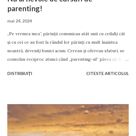
parenting!
mai 24, 2024
„Pe vremea mea”, părinții comunicau atât unii cu ceilalți cât
și cu cei ce au fost la rândul lor părinți cu mult înaintea
noastră, deveniți bunici acum. Cereau și ofereau sfaturi, se
consolau reciproc atunci când „parenting-ul” părea că dă
greș, sau se felicitau sincer atunci când parenting-ul părea
DISTRIBUIȚI
CITESTE ARTICOLUL
să funcționeze, în ciuda faptului că noțiunea de parenting
încă nu era la modă. Și mai presus de orice, își ascultau
instinctele. Aproape nimeni nu avea nevoie de cursuri de
parenting. Iar cei ce aveau nevoie, părinții deveniți părinți
din greșeală sau din inconștiență, părinții pe care îi vedem
destul de des la televizor alături de cuvântul „abuz”, din ce
am observat, nu de cursuri de parenting au nevoie, ci de
medicație, de măsuri coercitive sau de arest