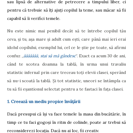
sau lipsă de alternative de petrecere a timpului liber, ci
pentru că trebuie să îți ajuți copilul la teme, sau măcar să fii
capabil să îi verifici temele.
Nu este nimic mai penibil decât să te întrebe copilul tău
ceva, și tu, așa mare și adult cum ești, care până mai ieri erai
idolul copilului, exemplul lui, cel ce le știe pe toate, să afirmi
confuz „
ăăăăăăă, stai să mă gândesc
”. Exact ca acum 30 de ani,
când te scotea doamna la tablă, în urma unui travaliu
statistic infernal prin care treceau toți elevii clasei, sperând
să nu-i scoată la tablă. Și tot statistic, uneori se întâmpla ca
tu să fii eșantionul selectat pentru a te fastaci în fața clasei.
1. Creează un mediu propice învățării
Dacă presupui că își va face temele la masa din bucătărie, în
timp ce tu faci gogoși în ritm de colinde, poate ar trebui să
reconsiderezi locația. Dacă nu ai loc, fii creativ.