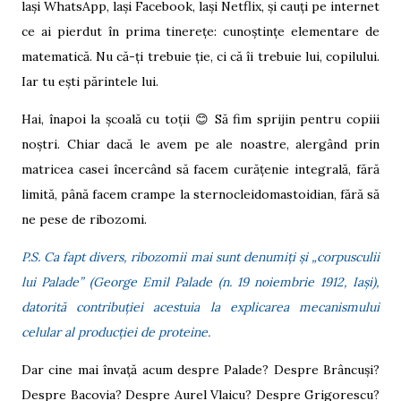
lași WhatsApp, lași Facebook, lași Netflix, și cauți pe internet
ce ai pierdut în prima tinerețe: cunoștințe elementare de
matematică. Nu că-ți trebuie ție, ci că îi trebuie lui, copilului.
Iar tu ești părintele lui.
Hai, înapoi la școală cu toții
😊
Să fim sprijin pentru copiii
noștri. Chiar dacă le avem pe ale noastre, alergând prin
matricea casei încercând să facem curățenie integrală, fără
limită, până facem crampe la sternocleidomastoidian, fără să
ne pese de ribozomi.
P.S. Ca fapt divers, ribozomii mai sunt denumiți și „corpusculii
lui Palade” (George Emil Palade (n. 19 noiembrie 1912, Iași),
datorită contribuției acestuia la explicarea mecanismului
celular al producției de proteine.
Dar cine mai învață acum despre Palade? Despre Brâncuși?
Despre Bacovia? Despre Aurel Vlaicu? Despre Grigorescu?