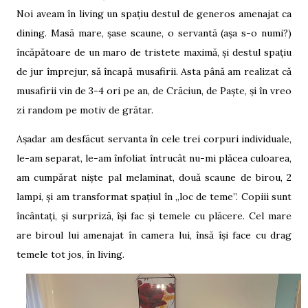
Noi aveam în living un spațiu destul de generos amenajat ca
dining. Masă mare, șase scaune, o servantă (așa s-o numi?)
încăpătoare de un maro de tristete maximă, și destul spațiu
de jur împrejur, să încapă musafirii. Asta până am realizat că
musafirii vin de 3-4 ori pe an, de Crăciun, de Paște, și în vreo
zi random pe motiv de grătar.
Așadar am desfăcut servanta în cele trei corpuri individuale,
le-am separat, le-am înfoliat întrucât nu-mi plăcea culoarea,
am cumpărat niște pal melaminat, două scaune de birou, 2
lampi, și am transformat spațiul în „loc de teme”. Copiii sunt
încântați, și surpriză, își fac și temele cu plăcere. Cel mare
are biroul lui amenajat în camera lui, însă își face cu drag
temele tot jos, în living.