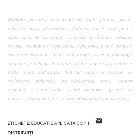
Etichete
: parenting neconventional, copii, gemeni, parinti,
educatie, acasa, adolescenta, gradinita, scoala, carti pentru
copii, carti de parenting, conectare in familie, educatie
sexuala, evenimente copii, moda copii, joaca, jocuri, mancare
sanatoasa, afectiune, mama, tata, terapie, vacanta, phihologia
copilului, psihologia de familie, relatia dintre frati, baietei si
fetite, nopti nedormite, bullying, copiii si retelele de
socializare, pubertate, pre-adolescenta, teme, camera
copilului, sistemul scolar, relatii sanatoase, grupuri de
mamici, grupuri de tatici, resurse educationale de parenting.
ETICHETE:
EDUCATIE APLICATA COPII
DISTRIBUIȚI