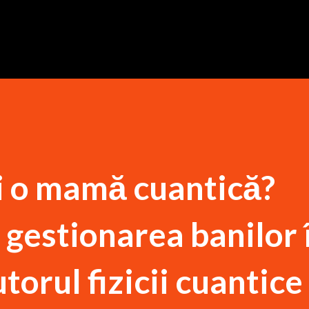
Treceți la conținutul principal
și o mamă cuantică?
 gestionarea banilor 
utorul fizicii cuantice