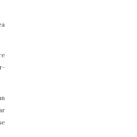
ea
re
r-
un
ar
se