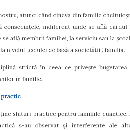
nostru, atunci când cineva din familie cheltuieșt
ă consecințele, indiferent unde se află cardul 
e află membrii familiei, la serviciu sau la școal
a nivelul „celulei de bază a societății”, familia.
iplină strictă în ceea ce privește bugetarea 
ilor în familie.
 practic
ine sfaturi practice pentru familiile cuantice. 
actică s-au observat și interferențe ale alt