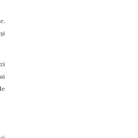
e.
și
zi
ai
de
ii