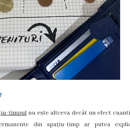
?
țiu-timpul
nu este altceva decât un efect cuanti
 permanente din spațiu-timp ar putea expli