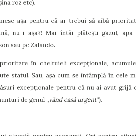
ina roz etc).
umesc așa pentru că ar trebui să aibă prioritat
nă, nu-i așa?! Mai întâi plătești gazul, apa 
azon sau pe Zalando.
prioritare în cheltuieli excepționale, acumule
ajute statul. Sau, așa cum se întâmplă în cele m
măsuri excepționale pentru că nu ai avut grijă 
anunțuri de genul „
vând casă urgent
”).
bui alocată pentru economii. Ori pentru situaț