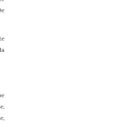
De
te
la
pe
e,
e,