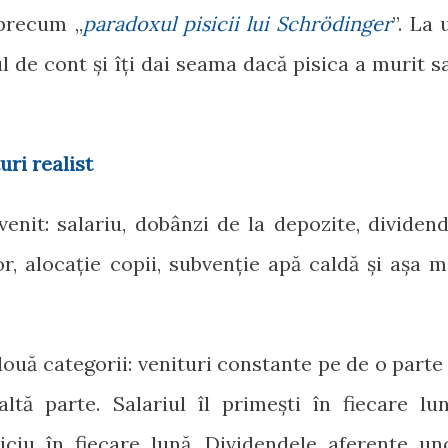
 precum „
paradoxul pisicii lui Schrödinger
”. La 
 de cont și îți dai seama dacă pisica a murit s
uri realist
venit: salariu, dobânzi de la depozite, dividend
r, alocație copii, subvenție apă caldă și așa m
două categorii: venituri constante pe de o parte 
ltă parte. Salariul îl primești în fiecare lun
iciu în fiecare lună. Dividendele aferente un