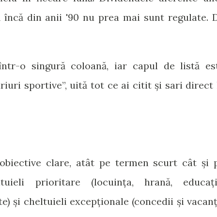
ă încă din anii '90 nu prea mai sunt regulate. 
într-o singură coloană, iar capul de listă es
iuri sportive”, uită tot ce ai citit și sari direct 
obiective clare, atât pe termen scurt cât și 
uieli prioritare (locuința, hrană, educați
e) și cheltuieli excepționale (concedii și vacanț