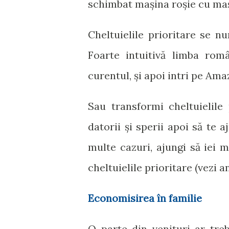
schimbat mașina roșie cu maș
Cheltuielile prioritare se n
Foarte intuitivă limba româ
curentul, și apoi intri pe Am
Sau transformi cheltuielile 
datorii și sperii apoi să te 
multe cazuri, ajungi să iei 
cheltuielile prioritare (vezi 
Economisirea în familie
O parte din venituri ar tre