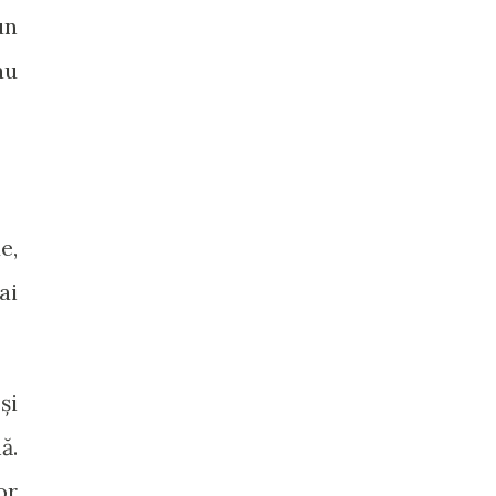
un
au
e,
ai
și
ă.
or