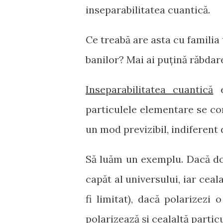
inseparabilitatea cuantică.
Ce treabă are asta cu familia 
banilor? Mai ai puțină răbdar
Inseparabilitatea cuantică
e
particulele elementare se cor
un mod previzibil, indiferent 
Să luăm un exemplu. Dacă dou
capăt al universului, iar ceal
fi limitat), dacă polarizezi
polarizează și cealaltă particu