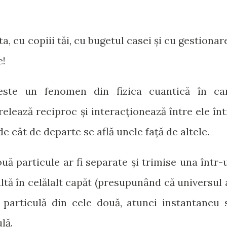
ta, cu copiii tăi, cu bugetul casei și cu gestionar
e!
ste un fenomen din fizica cuantică în ca
elează reciproc și interacționează între ele înt
de cât de departe se află unele față de altele.
ă particule ar fi separate și trimise una într-
altă în celălalt capăt (presupunând că universul 
 o particulă din cele două, atunci instantaneu 
lă.