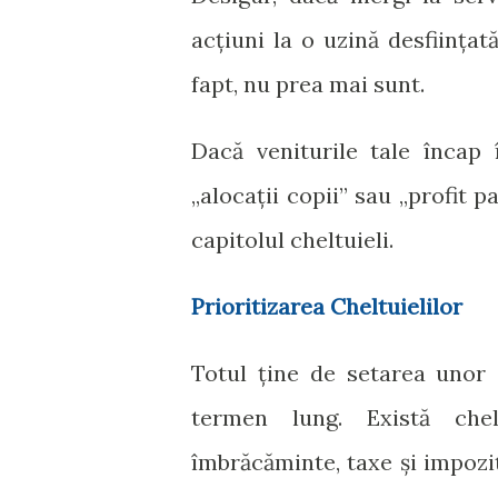
acțiuni la o uzină desființat
fapt, nu prea mai sunt.
Dacă veniturile tale încap 
„alocații copii” sau „profit par
capitolul cheltuieli.
Prioritizarea Cheltuielilor
Totul ține de setarea unor 
termen lung. Există chelt
îmbrăcăminte, taxe și impozit