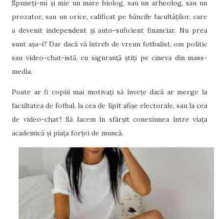
Spuneți-mi și mie un mare biolog, sau un arheolog, sau un
prozator, sau un orice, calificat pe băncile facultăților, care
a devenit independent și auto-suficient financiar. Nu prea
sunt așa-i? Dar dacă vă întreb de vreun fotbalist, om politic
sau video-chat-istă, cu siguranță știți pe cineva din mass-
media.
Poate ar fi copiii mai motivați să învețe dacă ar merge la
facultatea de fotbal, la cea de lipit afișe electorale, sau la cea
de video-chat? Să facem în sfârșit conexiunea între viața
academică și piața forței de muncă.