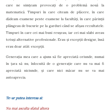
care ne simțeam provocați de o problemă nouă la
matematică. Timpuri în care citeam de plăcere, în care
dădeam examene peste examene la facultăți, în care părinții
plângeau de bucurie pe la garduri când se afișau rezultatele.
Timpuri în care cei mai buni reușeau, iar cei mai slabi aveau
totuși alternative profesionale. Erau și excepții desigur, însă
erau doar atât: excepții.
Generația mea care a ajuns să fie apreciată oriunde, numai
în țara să nu, înlocuită de o generație care nu va mai fi
apreciată niciunde, și care nici măcar nu se va mai
autoaprecia.
Te-ar putea interesa si:
Nu mai asculta sfatul altora