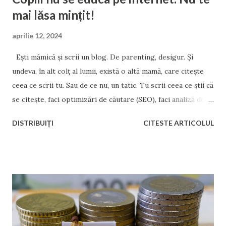
mai lăsa mințit!
aprilie 12, 2024
Ești mămică și scrii un blog. De parenting, desigur. Și
undeva, în alt colț al lumii, există o altă mamă, care citește
ceea ce scrii tu. Sau de ce nu, un tatic. Tu scrii ceea ce știi că
se citește, faci optimizări de căutare (SEO), faci analiză de
cuvinte cheie, inserezi etichete și meta-descrieri,
DISTRIBUIȚI
CITESTE ARTICOLUL
optimizezi site-ul pentru o indexare mai rapidă, și îți
promovezi conținutul pe orice platformă media. Pentru
notorietate, faimă, sau pentru bani. Însă de partea cealaltă
a internetului, cealaltă mamă, care citește ce scrii tu, nu știe
nimic de indexare și de page rank. Și nici nu o interesează.
Pe ea o interesează să afle informații relevante care să-i
facă viața de mamă mai ușoară. Sau poate caută doar relatări