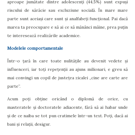
aproape jumătate dintre adolescenți (44,5%) sunt expuși
riscului de sărăcie sau excluziune socială. În mare mare
parte sunt aceiași care sunt și analfabeți funcțional. Pai dacă
marea ta preocupare e să ai ce să mănânci mâine, prea puțin
te interesează realizările academice.
Modelele comportamentale
Într-o țară în care toate nulitățile au devenit vedete și
influenceri, iar toți repețenții au ajuns milionari, e greu să
mai convingi un copil de justețea zicalei „cine are carte are
parte”.
Acum poți obține oricând o diplomă de orice, cu
masteratele și doctoratele adiacente, fără să ai habar unde
și de ce naiba se tot pun cratimele într-un text. Poți, dacă ai
bani și relații, desigur.