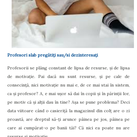
Profesori slab pregătiți sau/si dezinteresați
Profesorii se plâng constant de lipsa de resurse, și de lipsa
de motivație. Pai dacă nu sunt resurse, și pe cale de
consecință, nici motivație nu mai e, de ce mai stai în sistem,
ca și profesor? A, e mai ușor să dai în copii și în părinții lor,
pe motiv că și alții dau în tine? Așa se pune problema? Deci
data viitoare când o casieriță la magazinul din colț are o zi
proastă, are dreptul să-ți arunce pâinea pe jos, pâinea pe
care ai cumpărat-o pe banii tăi? Că nici ea poate nu are
resurse și motivație.