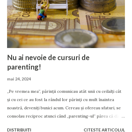
sincere cu care poate rezona, în efortul de a-și valida că nu
e singură, că nu e insuficientă, și că va fi bine. Însă tu, fără
scrupule și fără repere morale, îi dai înainte cu ghidul tău
pentru o „educație parentală eficientă”: Crește stima de
sine a copilului Știi măca...
Nu ai nevoie de cursuri de
parenting!
mai 24, 2024
„Pe vremea mea”, părinții comunicau atât unii cu ceilalți cât
și cu cei ce au fost la rândul lor părinți cu mult înaintea
noastră, deveniți bunici acum. Cereau și ofereau sfaturi, se
consolau reciproc atunci când „parenting-ul” părea că dă
greș, sau se felicitau sincer atunci când parenting-ul părea
DISTRIBUIȚI
CITESTE ARTICOLUL