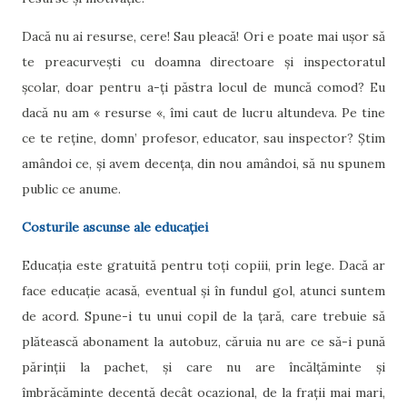
Dacă nu ai resurse, cere! Sau pleacă! Ori e poate mai ușor să
te preacurvești cu doamna directoare și inspectoratul
școlar, doar pentru a-ți păstra locul de muncă comod? Eu
dacă nu am « resurse «, îmi caut de lucru altundeva. Pe tine
ce te reține, domn’ profesor, educator, sau inspector? Știm
amândoi ce, și avem decența, din nou amândoi, să nu spunem
public ce anume.
Costurile ascunse ale educației
Educația este gratuită pentru toți copiii, prin lege. Dacă ar
face educație acasă, eventual și în fundul gol, atunci suntem
de acord. Spune-i tu unui copil de la țară, care trebuie să
plătească abonament la autobuz, căruia nu are ce să-i pună
părinții la pachet, și care nu are încălțăminte și
îmbrăcăminte decentă decât ocazional, de la frații mai mari,