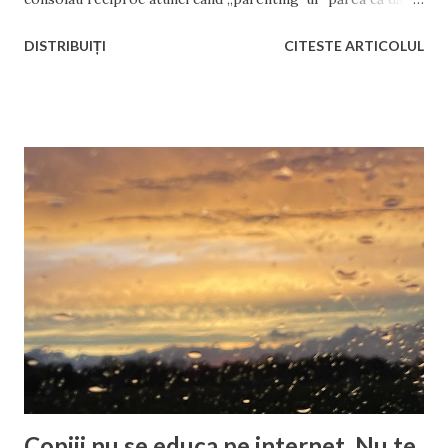
greș, sau se felicitau sincer atunci când parenting-ul părea
DISTRIBUIȚI
CITESTE ARTICOLUL
să funcționeze, în ciuda faptului că noțiunea de parenting
încă nu era la modă. Și mai presus de orice, își ascultau
instinctele. Aproape nimeni nu avea nevoie de cursuri de
parenting. Iar cei ce aveau nevoie, părinții deveniți părinți
din greșeală sau din inconștiență, părinții pe care îi vedem
destul de des la televizor alături de cuvântul „abuz”, din ce
am observat, nu de cursuri de parenting au nevoie, ci de
medicație, de măsuri coercitive sau de arest
instituționalizat. Poate și de sterilizare chimică, însă intru
aici pe un teritoriu destul de instabil și interpretabil, ce ține
de drepturile fundamentale ale omului. Deși cel ce-și
abuzează copilul nu știu dacă mai poate fi catalogat ca...
Copiii nu se educa pe internet. Nu te