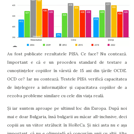
Au fost publicate rezultatele PISA. Ce face? Nu contează.
Important e că e un procedeu standard de testare a
cunoștințelor copiilor în vârstă de 15 ani din țările OCDE.
OCD ce? Iar nu contează. Testele PISA verifică capacitatea
de înțelegere a informațiilor și capacitatea copiilor de a
rezolva probleme similare cu cele din viața reală.
Și iar suntem aproape pe ultimul loc din Europa. După noi
mai e doar Bulgaria, însă bulgarii au măcar all-inclusive, deci
copiii au un viitor strălucit în HoReCa. Și nici asta nu e așa
important, că nu e olimpiadă să concurăm unii cu alții. Alte