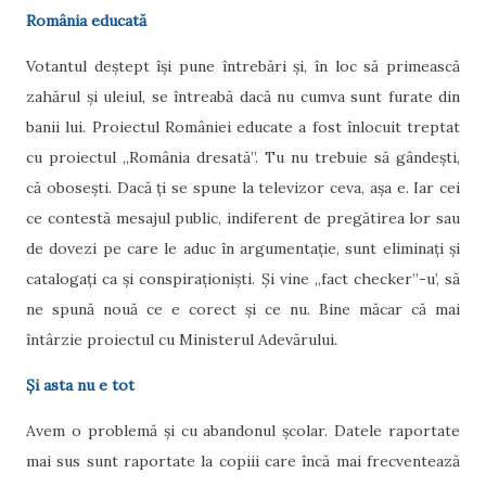
România educată
Votantul deștept își pune întrebări și, în loc să primească
zahărul și uleiul, se întreabă dacă nu cumva sunt furate din
banii lui. Proiectul României educate a fost înlocuit treptat
cu proiectul „România dresată”. Tu nu trebuie să gândești,
că obosești. Dacă ți se spune la televizor ceva, așa e. Iar cei
ce contestă mesajul public, indiferent de pregătirea lor sau
de dovezi pe care le aduc în argumentație, sunt eliminați și
catalogați ca și conspiraționiști. Și vine „fact checker”-u’, să
ne spună nouă ce e corect și ce nu. Bine măcar că mai
întârzie proiectul cu Ministerul Adevărului.
Și asta nu e tot
Avem o problemă și cu abandonul școlar. Datele raportate
mai sus sunt raportate la copiii care încă mai frecventează