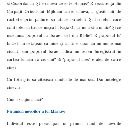
și Cisiordania? Știe cineva ce este Hamas? E rezistența din
Carpații Orientului Mijlociu care, cumva, a găsit mii de
rachete prin pădure să atace Israelul? Și Israelul, care
controlează tot ce mișcă în Fâșia Gaza, nu a știu nimic? Și ce
înseamnă poporul lu' Israel, cel din Biblie? E poporul lu'
Israel, un cetățean ca mine și ca tine, doar cu un nume mai
ciudat, sau poporul Israel, adică un teren înregistrat în
cartea funciară a cerului? Și "poporul ales" e ales de către
cine?
Cu toții știu să citească rândurile de mai sus. Dar înțelege
cineva?
Cum s-a ajuns aici?
Piramida nevoilor a lui Maslow
Individul este preocupat în primul rând de nevoile