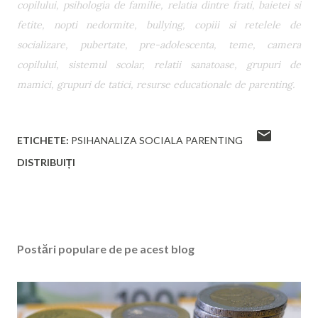
copilului, psihologia de familie, relatia dintre frati, baietei si
fetite, nopti nedormite, bullying, copiii si retelele de
socializare, pubertate, pre-adolescenta, teme, camera
copilului, sistemul scolar, relatii sanatoase, grupuri de
mamici, grupuri de tatici, resurse educationale de parenting.
ETICHETE:
PSIHANALIZA SOCIALA PARENTING
DISTRIBUIȚI
Postări populare de pe acest blog