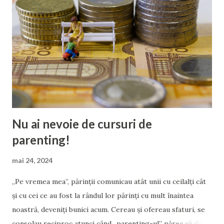
Nu ai nevoie de cursuri de
parenting!
mai 24, 2024
„Pe vremea mea”, părinții comunicau atât unii cu ceilalți cât
și cu cei ce au fost la rândul lor părinți cu mult înaintea
noastră, deveniți bunici acum. Cereau și ofereau sfaturi, se
consolau reciproc atunci când „parenting-ul” părea că dă