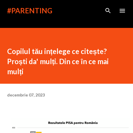
Treceți la conținutul principal
#PARENTING
Copilul tău ințelege ce citește?
Proști da' mulți. Din ce în ce mai
mulți
decembrie 07, 2023