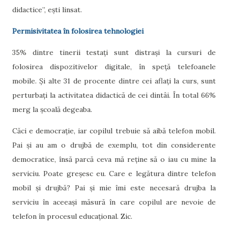
didactice”, ești linsat.
Permisivitatea în folosirea tehnologiei
35% dintre tinerii testați sunt distrași la cursuri de
folosirea dispozitivelor digitale, în speță telefoanele
mobile. Și alte 31 de procente dintre cei aflați la curs, sunt
perturbați la activitatea didactică de cei dintâi. În total 66%
merg la școală degeaba.
Căci e democrație, iar copilul trebuie să aibă telefon mobil.
Pai și au am o drujbă de exemplu, tot din considerente
democratice, însă parcă ceva mă reține să o iau cu mine la
serviciu. Poate greșesc eu. Care e legătura dintre telefon
mobil și drujbă? Pai și mie îmi este necesară drujba la
serviciu în aceeași măsură în care copilul are nevoie de
telefon în procesul educațional. Zic.