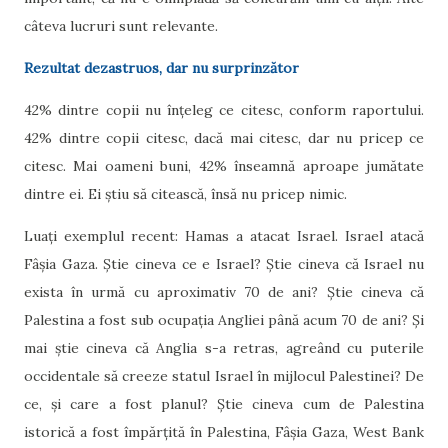
câteva lucruri sunt relevante.
Rezultat dezastruos, dar nu surprinzător
42% dintre copii nu înțeleg ce citesc, conform raportului.
42% dintre copii citesc, dacă mai citesc, dar nu pricep ce
citesc. Mai oameni buni, 42% înseamnă aproape jumătate
dintre ei. Ei știu să citească, însă nu pricep nimic.
Luați exemplul recent: Hamas a atacat Israel. Israel atacă
Fâșia Gaza. Știe cineva ce e Israel? Știe cineva că Israel nu
exista în urmă cu aproximativ 70 de ani? Știe cineva că
Palestina a fost sub ocupația Angliei până acum 70 de ani? Și
mai știe cineva că Anglia s-a retras, agreând cu puterile
occidentale să creeze statul Israel în mijlocul Palestinei? De
ce, și care a fost planul? Știe cineva cum de Palestina
istorică a fost împărțită în Palestina, Fâșia Gaza, West Bank