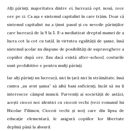
Alți părinți, majoritatea dintre ei, lucrează opt, nouă, zece
ore pe zi. Ca așa e sistemul capitalist în care trăim. Doar că
sistemul capitalist nu a ținut pasul și cu nevoile părinților
care lucrează de la 9 la 5. S-a mediatizat dreptul mamei de a
lucra cot la cot cu tatăl, în virtutea egalității de șanse, însă
sistemul școlar nu dispune de posibilități de supraveghere a
copiilor după ore. Sau dacă există after-school, costurile
sunt prohibitive e pentru mulți părinți.
Iar alți părinți nu lucrează, nici în țară nici în străinătate, însă
cumva „au avut șansa” să aibă bani suficienți, încât să nu îi
intereseze câmpul muncii. Parveniți ai societății de astăzi,
acești ciocoi noi identici cu ciocoii vechi (vezi romanul lui
Nicolae Filimon, Ciocoii vechi și noi) care din lipsa de
educație elementară, le asigură copiilor lor libertate
deplină până la absurd.