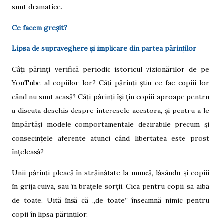
sunt dramatice.
Ce facem greșit?
Lipsa de supraveghere și implicare din partea părinților
Câți părinți verifică periodic istoricul vizionărilor de pe
YouTube al copiilor lor? Câți părinți știu ce fac copiii lor
când nu sunt acasă? Câți părinți își țin copiii aproape pentru
a discuta deschis despre interesele acestora, și pentru a le
împărtăși modele comportamentale dezirabile precum și
consecințele aferente atunci când libertatea este prost
înțeleasă?
Unii părinți pleacă în străinătate la muncă, lăsându-și copiii
în grija cuiva, sau în brațele sorții. Cica pentru copii, să aibă
de toate. Uită însă că „de toate” înseamnă nimic pentru
copii în lipsa părinților.