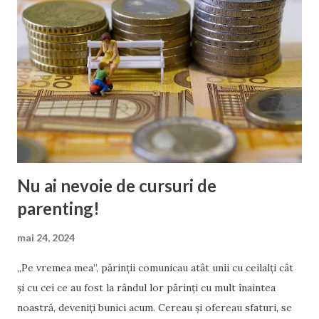
Pe ea o interesează să afle informații relevante care să-i
facă viața de mamă mai ușoară. Sau poate caută doar relatări
sincere cu care poate rezona, în efortul de a-și valida că nu
e singură, că nu e insuficientă, și că va fi bine. Însă tu, fără
scrupule și fără repere morale, îi dai înainte cu ghidul tău
pentru o „educație parentală eficientă”: Crește stima de
sine a copilului Știi măca...
Nu ai nevoie de cursuri de
parenting!
mai 24, 2024
„Pe vremea mea”, părinții comunicau atât unii cu ceilalți cât
și cu cei ce au fost la rândul lor părinți cu mult înaintea
noastră, deveniți bunici acum. Cereau și ofereau sfaturi, se