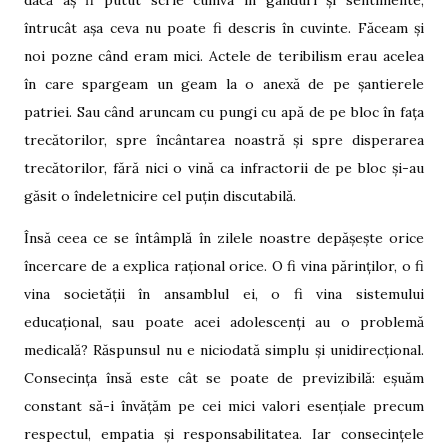
dacă aș fi putut scrie cumva în gânduri și sentimente,
întrucât așa ceva nu poate fi descris în cuvinte. Făceam și
noi pozne când eram mici. Actele de teribilism erau acelea
în care spargeam un geam la o anexă de pe șantierele
patriei. Sau când aruncam cu pungi cu apă de pe bloc în fața
trecătorilor, spre încântarea noastră și spre disperarea
trecătorilor, fără nici o vină ca infractorii de pe bloc și-au
găsit o îndeletnicire cel puțin discutabilă.
Însă ceea ce se întâmplă în zilele noastre depășește orice
încercare de a explica rațional orice. O fi vina părinților, o fi
vina societății în ansamblul ei, o fi vina sistemului
educațional, sau poate acei adolescenți au o problemă
medicală? Răspunsul nu e niciodată simplu și unidirecțional.
Consecința însă este cât se poate de previzibilă: eșuăm
constant să-i învățăm pe cei mici valori esențiale precum
respectul, empatia și responsabilitatea. Iar consecințele