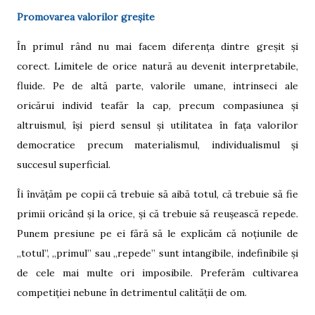
Promovarea valorilor greșite
În primul rând nu mai facem diferența dintre greșit și
corect. Limitele de orice natură au devenit interpretabile,
fluide. Pe de altă parte, valorile umane, intrinseci ale
oricărui individ teafăr la cap, precum compasiunea și
altruismul, își pierd sensul și utilitatea în fața valorilor
democratice precum materialismul, individualismul și
succesul superficial.
Îi învățăm pe copii că trebuie să aibă totul, că trebuie să fie
primii oricând și la orice, și că trebuie să reușească repede.
Punem presiune pe ei fără să le explicăm că noțiunile de
„totul”, „primul” sau „repede” sunt intangibile, indefinibile și
de cele mai multe ori imposibile. Preferăm cultivarea
competiției nebune în detrimentul calității de om.