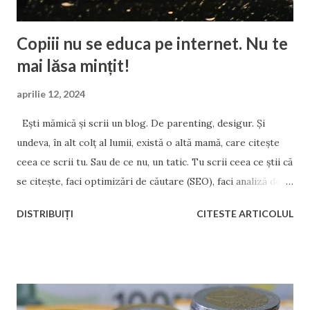
Copiii nu se educa pe internet. Nu te
mai lăsa mințit!
aprilie 12, 2024
Ești mămică și scrii un blog. De parenting, desigur. Și
undeva, în alt colț al lumii, există o altă mamă, care citește
ceea ce scrii tu. Sau de ce nu, un tatic. Tu scrii ceea ce știi că
se citește, faci optimizări de căutare (SEO), faci analiză de
cuvinte cheie, inserezi etichete și meta-descrieri,
DISTRIBUIȚI
CITESTE ARTICOLUL
optimizezi site-ul pentru o indexare mai rapidă, și îți
promovezi conținutul pe orice platformă media. Pentru
notorietate, faimă, sau pentru bani. Însă de partea cealaltă
a internetului, cealaltă mamă, care citește ce scrii tu, nu știe
nimic de indexare și de page rank. Și nici nu o interesează.