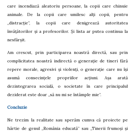
care incendiază aleatoriu persoane, la copii care chinuie
animale. De la copii care umilesc alți copii, pentru
„distracție”, la copii care denigrează autoritatea
învățătorilor și a profesorilor. Și lista ar putea continua la
nesfârșit.
Am crescut, prin participarea noastră directă, sau prin
complicitatea noastră indirectă o generație de tineri fără
repere morale, agresivi și violenți, o generație care nu își
asumă consecințele propriilor acțiuni. Așa arată
dezintegrarea socială, o societate în care principalul
deziderat este doar „să nu mi se întâmple mie”.
Concluzie
Ne trezim la realitate sau sperăm cumva că proiecte pe
hârtie de genul „România educată” sau „Tinerii frumoși și