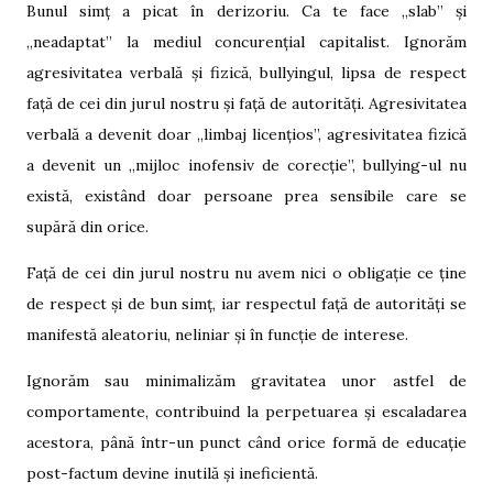
Bunul simț a picat în derizoriu. Ca te face „slab” și
„neadaptat” la mediul concurențial capitalist. Ignorăm
agresivitatea verbală și fizică, bullyingul, lipsa de respect
față de cei din jurul nostru și față de autorități. Agresivitatea
verbală a devenit doar „limbaj licențios”, agresivitatea fizică
a devenit un „mijloc inofensiv de corecție”, bullying-ul nu
există, existând doar persoane prea sensibile care se
supără din orice.
Față de cei din jurul nostru nu avem nici o obligație ce ține
de respect și de bun simț, iar respectul față de autorități se
manifestă aleatoriu, neliniar și în funcție de interese.
Ignorăm sau minimalizăm gravitatea unor astfel de
comportamente, contribuind la perpetuarea și escaladarea
acestora, până într-un punct când orice formă de educație
post-factum devine inutilă și ineficientă.