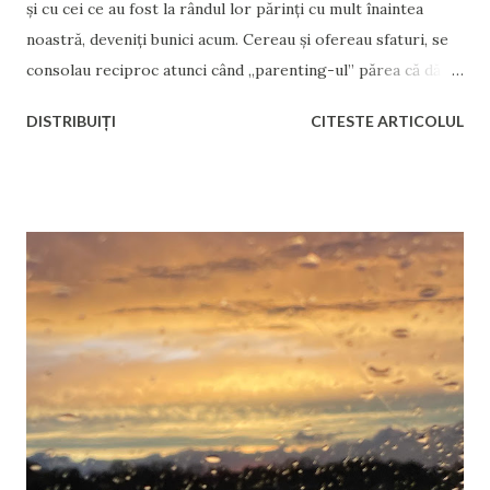
și cu cei ce au fost la rândul lor părinți cu mult înaintea
noastră, deveniți bunici acum. Cereau și ofereau sfaturi, se
consolau reciproc atunci când „parenting-ul” părea că dă
greș, sau se felicitau sincer atunci când parenting-ul părea
DISTRIBUIȚI
CITESTE ARTICOLUL
să funcționeze, în ciuda faptului că noțiunea de parenting
încă nu era la modă. Și mai presus de orice, își ascultau
instinctele. Aproape nimeni nu avea nevoie de cursuri de
parenting. Iar cei ce aveau nevoie, părinții deveniți părinți
din greșeală sau din inconștiență, părinții pe care îi vedem
destul de des la televizor alături de cuvântul „abuz”, din ce
am observat, nu de cursuri de parenting au nevoie, ci de
medicație, de măsuri coercitive sau de arest
instituționalizat. Poate și de sterilizare chimică, însă intru
aici pe un teritoriu destul de instabil și interpretabil, ce ține
de drepturile fundamentale ale omului. Deși cel ce-și
abuzează copilul nu știu dacă mai poate fi catalogat ca...