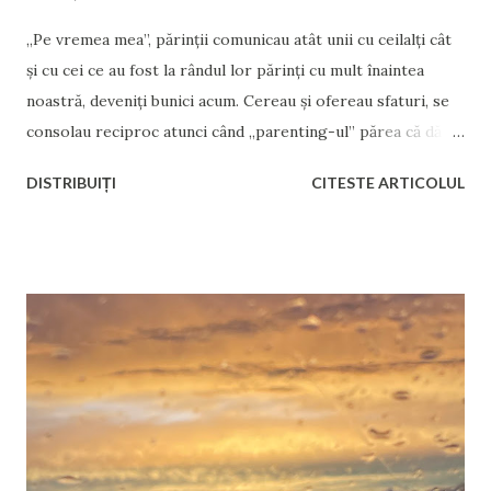
„Pe vremea mea”, părinții comunicau atât unii cu ceilalți cât
și cu cei ce au fost la rândul lor părinți cu mult înaintea
noastră, deveniți bunici acum. Cereau și ofereau sfaturi, se
consolau reciproc atunci când „parenting-ul” părea că dă
greș, sau se felicitau sincer atunci când parenting-ul părea
DISTRIBUIȚI
CITESTE ARTICOLUL
să funcționeze, în ciuda faptului că noțiunea de parenting
încă nu era la modă. Și mai presus de orice, își ascultau
instinctele. Aproape nimeni nu avea nevoie de cursuri de
parenting. Iar cei ce aveau nevoie, părinții deveniți părinți
din greșeală sau din inconștiență, părinții pe care îi vedem
destul de des la televizor alături de cuvântul „abuz”, din ce
am observat, nu de cursuri de parenting au nevoie, ci de
medicație, de măsuri coercitive sau de arest
instituționalizat. Poate și de sterilizare chimică, însă intru
aici pe un teritoriu destul de instabil și interpretabil, ce ține