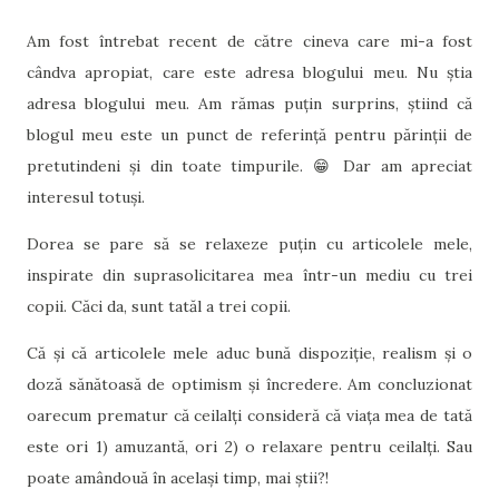
Am fost întrebat recent de către cineva care mi-a fost
cândva apropiat, care este adresa blogului meu. Nu știa
adresa blogului meu. Am rămas puțin surprins, știind că
blogul meu este un punct de referință pentru părinții de
pretutindeni și din toate timpurile. 😁 Dar am apreciat
interesul totuși.
Dorea se pare să se relaxeze puțin cu articolele mele,
inspirate din suprasolicitarea mea într-un mediu cu trei
copii. Căci da, sunt tatăl a trei copii.
Că și că articolele mele aduc bună dispoziție, realism și o
doză sănătoasă de optimism și încredere. Am concluzionat
oarecum prematur că ceilalți consideră că viața mea de tată
este ori 1) amuzantă, ori 2) o relaxare pentru ceilalți. Sau
poate amândouă în același timp, mai știi?!