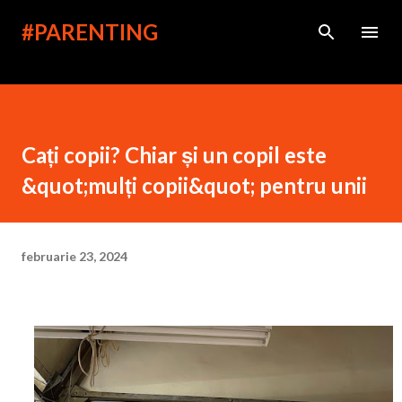
Treceți la conținutul principal
#PARENTING
Cați copii? Chiar și un copil este
&quot;mulți copii&quot; pentru unii
februarie 23, 2024