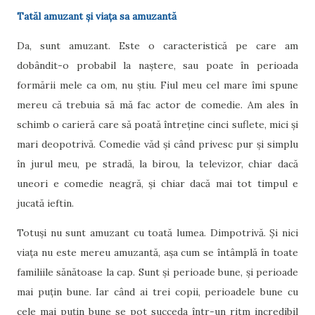
Tatăl amuzant și viața sa amuzantă
Da, sunt amuzant. Este o caracteristică pe care am
dobândit-o probabil la naștere, sau poate în perioada
formării mele ca om, nu știu. Fiul meu cel mare îmi spune
mereu că trebuia să mă fac actor de comedie. Am ales în
schimb o carieră care să poată întreține cinci suflete, mici și
mari deopotrivă. Comedie văd și când privesc pur și simplu
în jurul meu, pe stradă, la birou, la televizor, chiar dacă
uneori e comedie neagră, și chiar dacă mai tot timpul e
jucată ieftin.
Totuși nu sunt amuzant cu toată lumea. Dimpotrivă. Și nici
viața nu este mereu amuzantă, așa cum se întâmplă în toate
familiile sănătoase la cap. Sunt și perioade bune, și perioade
mai puțin bune. Iar când ai trei copii, perioadele bune cu
cele mai puțin bune se pot succeda într-un ritm incredibil