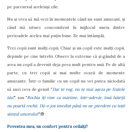
pe parcursul aceleiași zile.
Nu ai vrea să mă vezi în momentele când nu sunt amuzant, și
când mă situez concomitent în mijlocul uneia dintre
perioadele acelea mai puțin bune. Se mai întâmplă.
Trei copii sunt mulți copii. Chiar și un copil este mulți copii,
depinde pe cine întrebi. Observ la extreme că și gândul de a
avea un copil a devenit deja prea mult pentru unii. Pe de altă
parte, cu trei copii ai mai multe ocazii de momente
amuzante. Într-o familie cu un copil nu vei putea niciodată
să auzi ceva de genul: "
Dar te rog, nu te mai așeza pe fratele
tău!
", sau "
Rochia îți vine ca mărime, într-adevăr, însă băieții
nu poartă rochii. Dă-o jos imediat până nu ne pierdem cu toții
simțul umorului!
".🙈
Povestea mea, un confort pentru ceilalți?