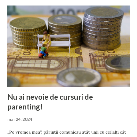
a internetului, cealaltă mamă, care citește ce scrii tu, nu știe
nimic de indexare și de page rank. Și nici nu o interesează.
Pe ea o interesează să afle informații relevante care să-i
facă viața de mamă mai ușoară. Sau poate caută doar relatări
sincere cu care poate rezona, în efortul de a-și valida că nu
e singură, că nu e insuficientă, și că va fi bine. Însă tu, fără
scrupule și fără repere morale, îi dai înainte cu ghidul tău
pentru o „educație parentală eficientă”: Crește stima de
sine a copilului Știi măca...
Nu ai nevoie de cursuri de
parenting!
mai 24, 2024
„Pe vremea mea”, părinții comunicau atât unii cu ceilalți cât