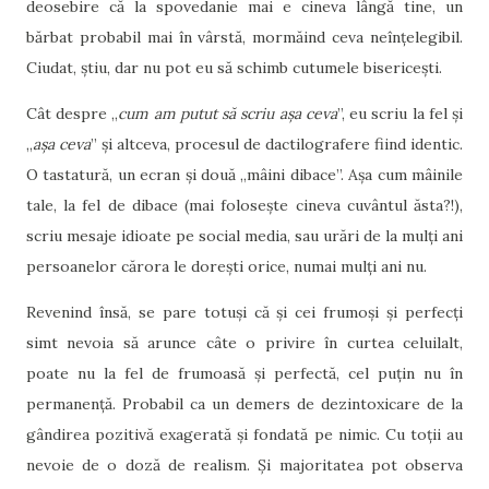
deosebire că la spovedanie mai e cineva lângă tine, un
bărbat probabil mai în vârstă, mormăind ceva neînțelegibil.
Ciudat, știu, dar nu pot eu să schimb cutumele bisericești.
Cât despre „
cum am putut să scriu așa ceva
”, eu scriu la fel și
„
așa ceva
” și altceva, procesul de dactilografere fiind identic.
O tastatură, un ecran și două „mâini dibace”. Așa cum mâinile
tale, la fel de dibace (mai folosește cineva cuvântul ăsta?!),
scriu mesaje idioate pe social media, sau urări de la mulți ani
persoanelor cărora le dorești orice, numai mulți ani nu.
Revenind însă, se pare totuși că și cei frumoși și perfecți
simt nevoia să arunce câte o privire în curtea celuilalt,
poate nu la fel de frumoasă și perfectă, cel puțin nu în
permanență. Probabil ca un demers de dezintoxicare de la
gândirea pozitivă exagerată și fondată pe nimic. Cu toții au
nevoie de o doză de realism. Și majoritatea pot observa