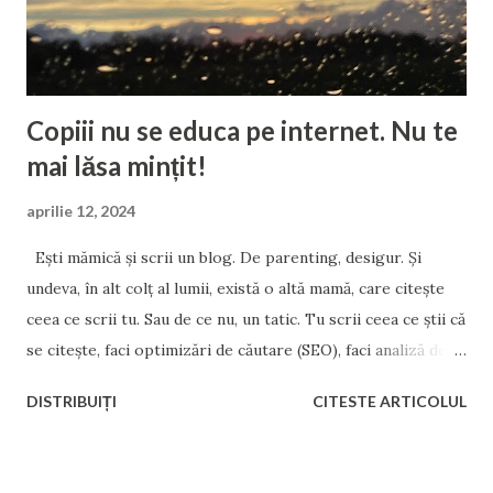
de drepturile fundamentale ale omului. Deși cel ce-și
abuzează copilul nu știu dacă mai poate fi catalogat ca...
Copiii nu se educa pe internet. Nu te
mai lăsa mințit!
aprilie 12, 2024
Ești mămică și scrii un blog. De parenting, desigur. Și
undeva, în alt colț al lumii, există o altă mamă, care citește
ceea ce scrii tu. Sau de ce nu, un tatic. Tu scrii ceea ce știi că
se citește, faci optimizări de căutare (SEO), faci analiză de
cuvinte cheie, inserezi etichete și meta-descrieri,
DISTRIBUIȚI
CITESTE ARTICOLUL
optimizezi site-ul pentru o indexare mai rapidă, și îți
promovezi conținutul pe orice platformă media. Pentru
notorietate, faimă, sau pentru bani. Însă de partea cealaltă