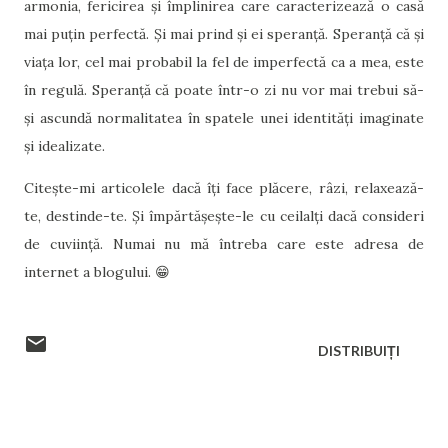
armonia, fericirea și împlinirea care caracterizează o casă
mai puțin perfectă. Și mai prind și ei speranță. Speranță că și
viața lor, cel mai probabil la fel de imperfectă ca a mea, este
în regulă. Speranță că poate într-o zi nu vor mai trebui să-
și ascundă normalitatea în spatele unei identități imaginate
și idealizate.
Citește-mi articolele dacă îți face plăcere, râzi, relaxează-
te, destinde-te. Și împărtășește-le cu ceilalți dacă consideri
de cuviință. Numai nu mă întreba care este adresa de
internet a blogului. 😁
DISTRIBUIȚI